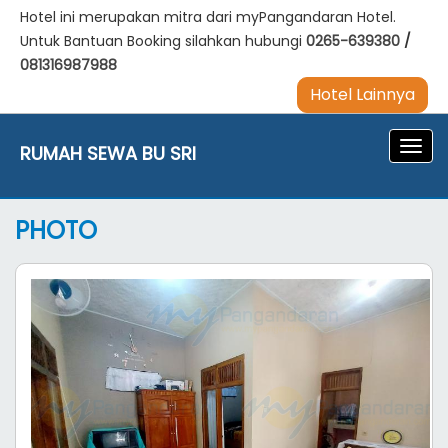
Hotel ini merupakan mitra dari myPangandaran Hotel.
Untuk Bantuan Booking silahkan hubungi
0265-639380
/
081316987988
Hotel Lainnya
Navig
RUMAH SEWA BU SRI
PHOTO